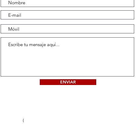
ENVIAR
Capçanes
Tel: +34 686 658 82
43776 (
(
Cataluña, España
)
labiga1973@gmail.com