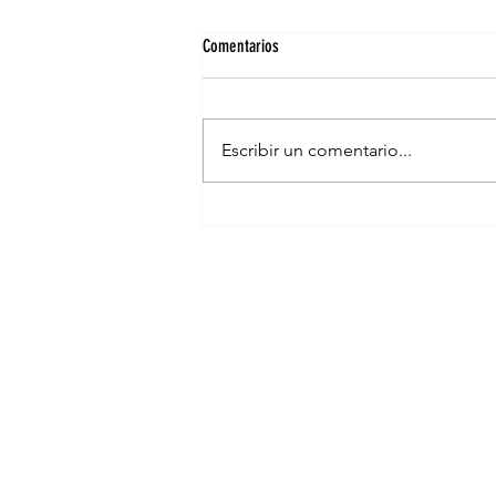
Comentarios
Escribir un comentario...
Rutas enológicas Priorat: Rutas de vino
imprescindibles en el Priorat