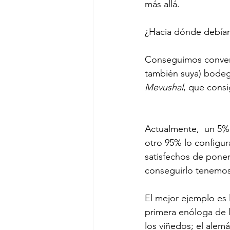
más allá.
¿Hacia dónde debíam
Conseguimos convenc
también suya) bodeg
Mevushal
, que consi
Actualmente,  un 5%
otro 95% lo configur
satisfechos de poner
conseguirlo tenemos 
El mejor ejemplo es 
primera enóloga de l
los viñedos; el ale