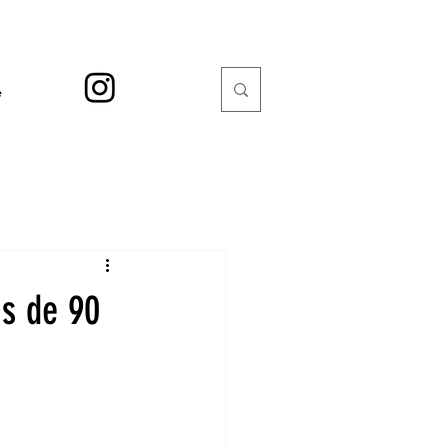
e
ás de 90