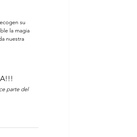
recogen su 
ble la magia 
a nuestra 
A!!!
e parte del 