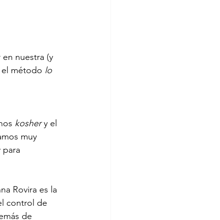
en nuestra (y 
 el método 
lo 
nos 
kosher
 y el 
tamos muy 
 para 
a Rovira es la 
l control de 
demás de 